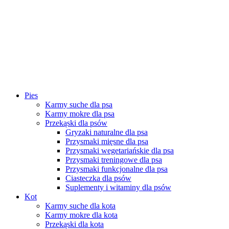
Pies
Karmy suche dla psa
Karmy mokre dla psa
Przekąski dla psów
Gryzaki naturalne dla psa
Przysmaki mięsne dla psa
Przysmaki wegetariańskie dla psa
Przysmaki treningowe dla psa
Przysmaki funkcjonalne dla psa
Ciasteczka dla psów
Suplementy i witaminy dla psów
Kot
Karmy suche dla kota
Karmy mokre dla kota
Przekąski dla kota