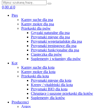
0,00
zł
0
Pies
Karmy suche dla psa
Karmy mokre dla psa
Przekąski dla psów
Gryzaki naturalne dla psa
Przysmaki mięsne dla psa
Przysmaki wegetariańskie dla psa
Przysmaki treningowe dla psa
Przysmaki funkcjonalne dla psa
Ciasteczka dla psów
Suplementy i witaminy dla psów
Kot
Karmy suche dla kota
Karmy mokre dla kota
Przekąski dla kota
Przysmaki mięsne dla kota
Kremy / vitaldrinki dla kota
Przysmaki BIO dla kota
Chrupiące i suszone przekąski dla kotów
Suplementy dla kotów
Producenci
Argos