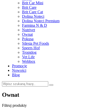
Brit Car Mini
Brit Care
Brit Care Cat
Dolina Noteci
Dolina Noteci Premium
Farmina N & D
Nutrivet
Ownat
Pokusa
Silesia Pet Foods
Speers Hof
Tropidog
Vet Life
Webbox
Promocje
Nowości
Blog
Ownat
Filtruj produkty