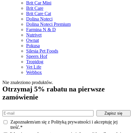
Brit Car Mini
Brit Care
Brit Care Cat
Dolina Noteci
Dolina Noteci Premium
Farmina N & D
Nutrivet
Ownat
Pokusa
Silesia Pet Foods
Speers Hof
Tropidog
Vet Life
Webbox
Nie znaleziono produktów.
Otrzymaj 5% rabatu na pierwsze
zamówienie
Zapoznałem/am się z Polityką prywatności i akceptuję jej
treść.*