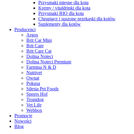
Przysmaki mięsne dla kota
Kremy / vitaldrinki dla kota
Przysmaki BIO dla kota
Chrupiące i suszone przekąski dla kotów
Suplementy dla kotów
Producenci
Argos
Brit Car Mini
Brit Care
Brit Care Cat
Dolina Noteci
Dolina Noteci Premium
Farmina N & D
Nutrivet
Ownat
Pokusa
Silesia Pet Foods
Speers Hof
Tropidog
Vet Life
Webbox
Promocje
Nowości
Blog