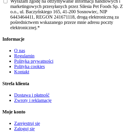
Wyrażam zgodę na otrzymywanie informacji handlowych i
marketingowych przesyłanych przez Silesia Pet Foods Sp. Z
o.o., ul. Baczyńskiego 165, 41-200 Sosnowiec, NIP
6443464411, REGON 241671118, drogą elektroniczną za
pośrednictwem wskazanego przeze mnie adresu poczty
elektronicznej.*
Informacje
O nas
Regulamin
Polityka prywatności
Polityka cookies
Kontakt
Strefa klienta
Dostawa i płatność
Zwroty i reklamacje
Moje konto
Zarejestruj się
Zaloguj się