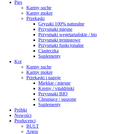
Pies
Karmy suche
Karmy mokre
Przekąski
Gryzaki 100% naturalne
Przysmaki mięsne
Przysmaki wegetariańskie / bio
Przysmaki treningowe
Przysmaki funkcjonalne
Ciasteczka
Suplementy
Kot
Karmy suche
Karmy mokre
Przekąski i napoje
Miękkie / mięsne
Kremy / vitaldrinki
Przysmaki BIO
Chrupiące / suszone
Suplementy
Próbki
Nowości
Producenci
BULT
Argos